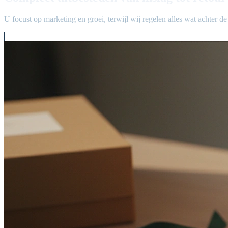
U focust op marketing en groei, terwijl wij regelen alles wat achter 