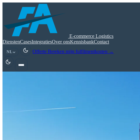
E-commerce Logistics
Diensten
Cases
Integraties
Over ons
Kennisbank
Contact
Offerte
Bereken mijn fulfilmentkosten
→
NL
NL