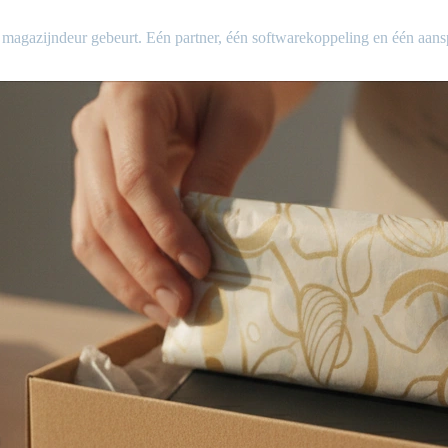
de magazijndeur gebeurt. Eén partner, één softwarekoppeling en één aan