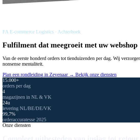
FA E-commerce Logistics · Achterhoek
Fulfilment dat
meegroeit
met uw webshop
Van de eerste honderd orders tot tienduizenden per dag. Wij verzorg
nonsense mentaliteit.
Plan een rondleiding in Zevenaar →
Bekijk onze diensten
15.000+
orders per dag
4
magazijnen in NL & VK
24u
levering NL/BE/DE/VK
99,7%
orderaccuratesse 2025
Onze diensten
Compleet uitbesteden van inslag tot retour